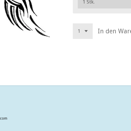
In den War
a.com