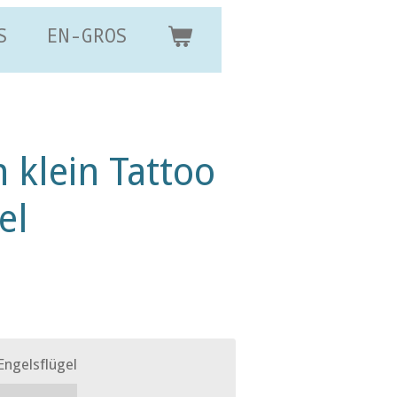
S
EN-GROS
h klein Tattoo
el
Engelsflügel