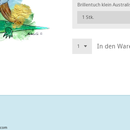
Brillentuch klein Austra
In den War
a.com