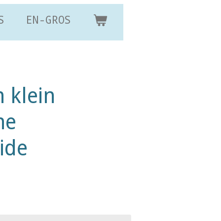
S
EN-GROS
h klein
he
ide